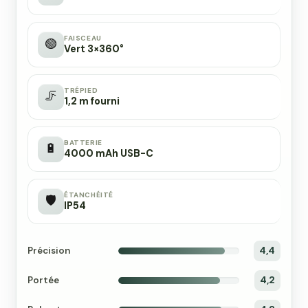
FAISCEAU
🟢
Vert 3×360°
TRÉPIED
🦵
1,2 m fourni
BATTERIE
🔋
4000 mAh USB-C
ÉTANCHÉITÉ
🛡️
IP54
Précision
4,4
Portée
4,2