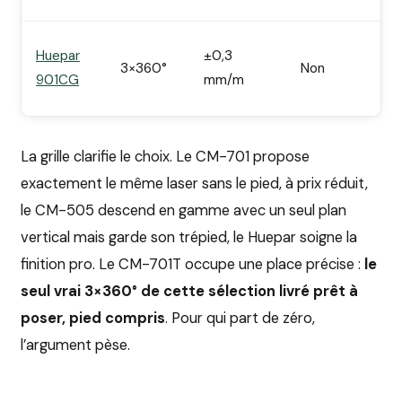
Po
Huepar
±0,3
3×360°
Non
fin
901CG
mm/m
pr
La grille clarifie le choix. Le CM-701 propose
exactement le même laser sans le pied, à prix réduit,
le CM-505 descend en gamme avec un seul plan
vertical mais garde son trépied, le Huepar soigne la
finition pro. Le CM-701T occupe une place précise :
le
seul vrai 3×360° de cette sélection livré prêt à
poser, pied compris
. Pour qui part de zéro,
l’argument pèse.