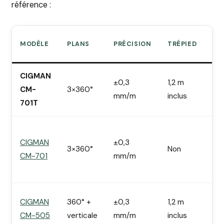
référence :
AT
MODÈLE
PLANS
PRÉCISION
TRÉPIED
PR
CIGMAN
3×
±0,3
1,2 m
CM-
3×360°
prê
mm/m
inclus
701T
po
Mê
CIGMAN
±0,3
las
3×360°
Non
CM-701
mm/m
mo
ch
Kit
CIGMAN
360° +
±0,3
1,2 m
tré
CM-505
verticale
mm/m
inclus
bu