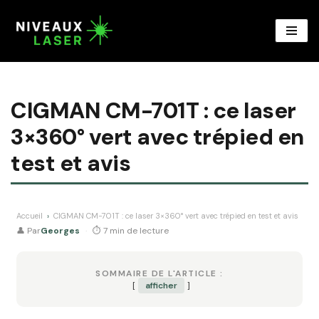
Aller
au
contenu
CIGMAN CM-701T : ce laser
3×360° vert avec trépied en
test et avis
Accueil
›
CIGMAN CM-701T : ce laser 3×360° vert avec trépied en test et avis
👤 Par
Georges
·
⏱ 7 min de lecture
SOMMAIRE DE L'ARTICLE :
afficher