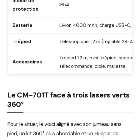
Indice de
IP54
protection
Batterie
Li-ion 4000 mAh, charge USB-C, 6 à
Trépied
Télescopique 1,2 m (réglable 28-48")
Trépied 1,2 m, mini-trépied, support L
Accessoires
télécommande, cible, mallette
Le CM-701T face à trois lasers verts
360°
Pour le situer, le voici aligné avec son jumeau sans
pied, un kit 360° plus abordable et un Huepar de