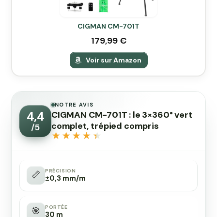
CIGMAN CM-701T
179,99 €
Voir sur Amazon
NOTRE AVIS
CIGMAN CM-701T : le 3×360° vert
4,4
complet, trépied compris
/5
PRÉCISION
📏
±0,3 mm/m
PORTÉE
🎯
30 m