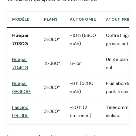
MODÈLE
PLANS
AUTONOMIE
ATOUT PRINC
Huepar
~10 h (6600
Coffret rigide
3×360°
703CG
mAh)
grosse auton
Huepar
Un 4e plan pou
4×360°
Li-ion
704CG
sol
Huepar
~6 h (5200
Plus abordable
3×360°
GF360G
mAh)
pack trépied
LasGoo
~20 h (2
Télécommand
3×360°
LG-3Ds
batteries)
incluse