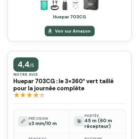
Huepar 703CG
Voir sur Amazon
4,4
/5
NOTRE AVIS
Huepar 703CG : le 3×360° vert taillé
pour la journée complète
PORTÉE
PRÉCISION
45 m (60 m
📏
🎯
±3 mm/10 m
récepteur)