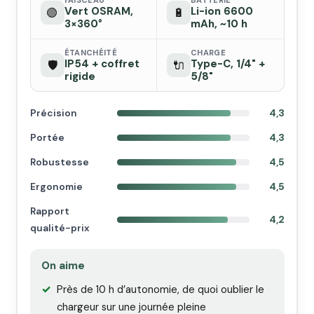
FAISCEAU
BATTERIE
Vert OSRAM,
Li-ion 6600
🟢
🔋
3×360°
mAh, ~10 h
ÉTANCHÉITÉ
CHARGE
IP54 + coffret
Type-C, 1/4" +
🛡️
🔌
rigide
5/8"
Précision
4,3
Portée
4,3
Robustesse
4,5
Ergonomie
4,5
Rapport
4,2
qualité-prix
On aime
Près de 10 h d’autonomie, de quoi oublier le
chargeur sur une journée pleine