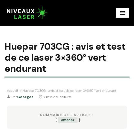
Aller
au
contenu
Huepar 703CG : avis et test
de ce laser 3×360° vert
endurant
Accueil
›
Huepar 703CG : avis et test de ce laser 3×360° vert endurant
👤 Par
Georges
·
⏱ 7 min de lecture
SOMMAIRE DE L'ARTICLE :
afficher